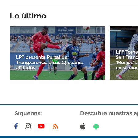
Lo último
LPF Torne
LPF presenta Portal de
San Franc
Transparencia a sus 24 clubes
'Monjes' 
afiliados
en su mon
Síguenos:
Descubre nuestras a