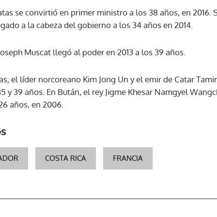
 Ratas se convirtió en primer ministro a los 38 años, en 2016. 
egado a la cabeza del gobierno a los 34 años en 2014.
ACEPTAR
 Joseph Muscat llegó al poder en 2013 a los 39 años.
as, el líder norcoreano Kim Jong Un y el emir de Catar Tam
35 y 39 años. En Bután, el rey Jigme Khesar Namgyel Wangc
 26 años, en 2006.
os
VADOR
COSTA RICA
FRANCIA