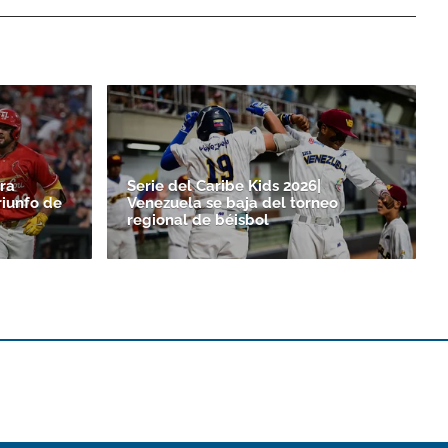
ra
Serie del Caribe Kids 2026|
riunfo de
Venezuela se baja del torneo
regional de béisbol