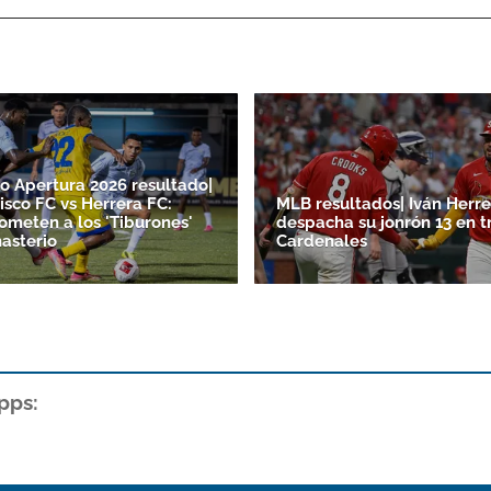
o Apertura 2026 resultado|
isco FC vs Herrera FC:
MLB resultados| Iván Herre
someten a los 'Tiburones'
despacha su jonrón 13 en t
asterio
Cardenales
pps: