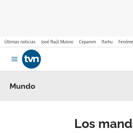
Últimas noticias
José Raúl Mulino
Cepanim
Ifarhu
Fenóme
Ir al contenido
Obrir navegació
Mundo
Los mand