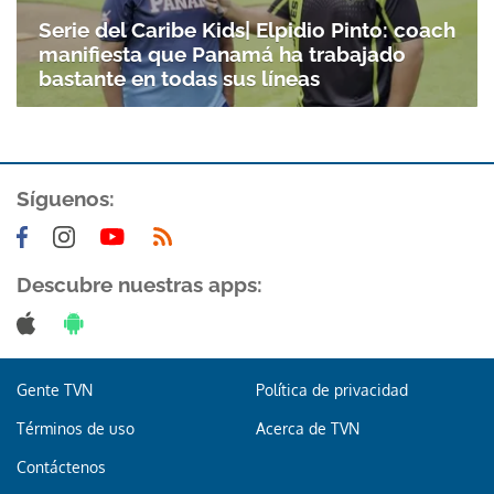
Gracias por suscribirte a nuestro boletín.
Serie del Caribe Kids| Elpidio Pinto: coach
manifiesta que Panamá ha trabajado
ACEPTAR
bastante en todas sus líneas
Síguenos:
Descubre nuestras apps:
Gente TVN
Política de privacidad
Términos de uso
Acerca de TVN
Contáctenos