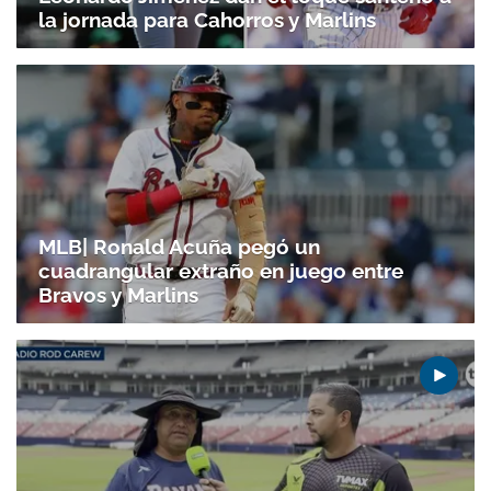
la jornada para Cahorros y Marlins
MLB| Ronald Acuña pegó un
cuadrangular extraño en juego entre
Bravos y Marlins