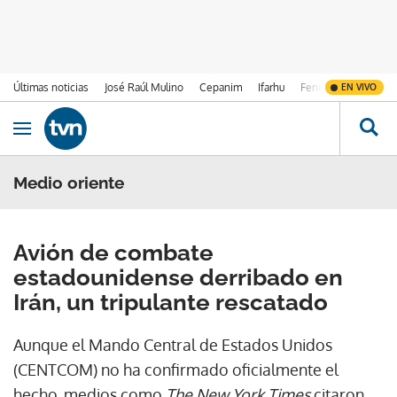
Últimas noticias
José Raúl Mulino
Cepanim
Ifarhu
Fenómeno de El Ni
EN VIVO
Ir al contenido
Obrir navegació
Medio oriente
Avión de combate
estadounidense derribado en
Irán, un tripulante rescatado
Aunque el Mando Central de Estados Unidos
(CENTCOM) no ha confirmado oficialmente el
hecho, medios como
The New York Times
citaron