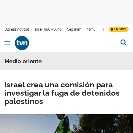
Últimas noticias
José Raúl Mulino
Cepanim
Ifarhu
Fenómeno de El Ni
EN VIVO
Ir al contenido
Obrir navegació
Medio oriente
Israel crea una comisión para
investigar la fuga de detenidos
palestinos