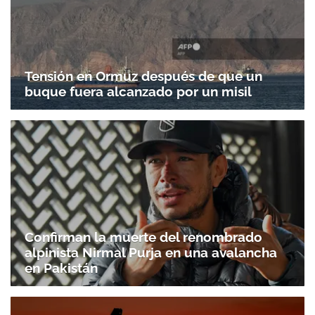
Tensión en Ormuz después de que un
buque fuera alcanzado por un misil
Confirman la muerte del renombrado
alpinista Nirmal Purja en una avalancha
en Pakistán