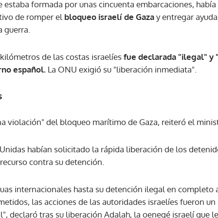
ente estaba formada por unas cincuenta embarcaciones, había
etivo de romper el
bloqueo israelí de Gaza
y entregar ayuda 
ACEPTAR
a guerra.
kilómetros de las costas israelíes
fue declarada "ilegal" y 
erno español.
La ONU exigió su "liberación inmediata".
s
na violación" del bloqueo marítimo de Gaza, reiteró el minis
Unidas habían solicitado la rápida liberación de los detenid
n recurso contra su detención.
uas internacionales hasta su detención ilegal en completo 
metidos, las acciones de las autoridades israelíes fueron un
", declaró tras su liberación Adalah, la oenegé israelí que 