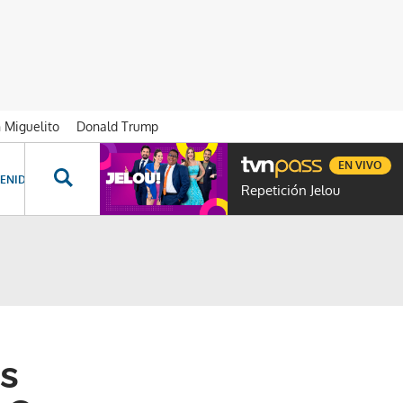
n Miguelito
Donald Trump
EN VIVO
ENIDOS ESPECIALES
NOVELAS
PROGRAMAS
GENTE TVN
PROG
Repetición Jelou
as