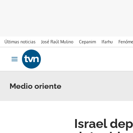
Últimas noticias
José Raúl Mulino
Cepanim
Ifarhu
Fenóme
Ir al contenido
Obrir navegació
Medio oriente
Israel dep