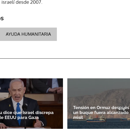
israelí desde 2007.
os
AYUDA HUMANITARIA
Tensión en Ormuz después
 dice que Israel discrepa
un buque fuera alcanzado 
de EEUU para Gaza
misil