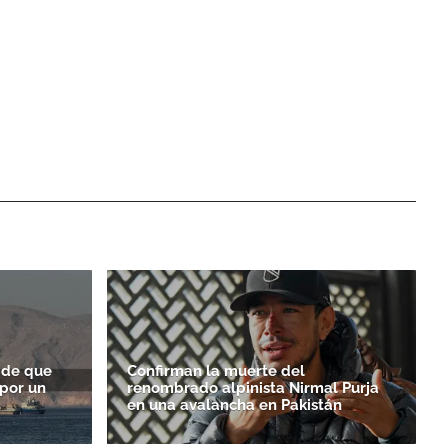
 de que
Confirman la muerte del
por un
renombrado alpinista Nirmal Purja
en una avalancha en Pakistán