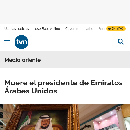
Últimas noticias
José Raúl Mulino
Cepanim
Ifarhu
Fenómeno de El Ni
EN VIVO
Ir al contenido
Obrir navegació
Medio oriente
Muere el presidente de Emiratos
Árabes Unidos