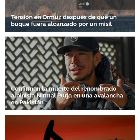
Tensión en Ormuz después de que un
buque fuera alcanzado por un misil
Confirman la muerte del renombrado
alpinista Nirmal Purja en una avalancha
en Pakistán