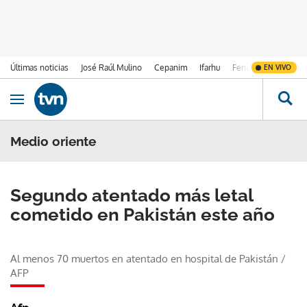
Últimas noticias
José Raúl Mulino
Cepanim
Ifarhu
Fenómeno de El Ni
EN VIVO
Ir al contenido
Obrir navegació
Medio oriente
Segundo atentado más letal
cometido en Pakistán este año
Al menos 70 muertos en atentado en hospital de Pakistán
/
AFP