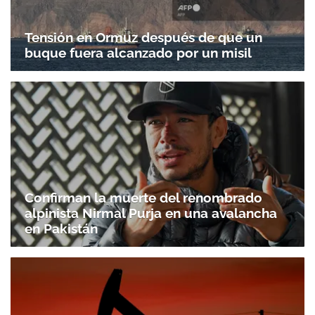
Tensión en Ormuz después de que un
buque fuera alcanzado por un misil
Confirman la muerte del renombrado
alpinista Nirmal Purja en una avalancha
en Pakistán