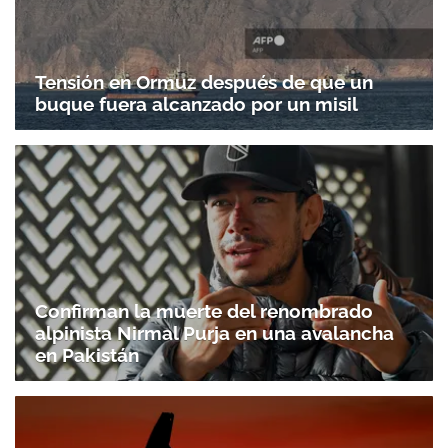
Tensión en Ormuz después de que un
buque fuera alcanzado por un misil
Confirman la muerte del renombrado
alpinista Nirmal Purja en una avalancha
en Pakistán