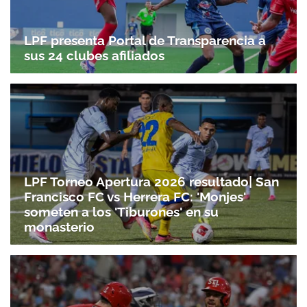
LPF presenta Portal de Transparencia a
sus 24 clubes afiliados
Gracias por suscribirte a nuestro boletín.
ACEPTAR
LPF Torneo Apertura 2026 resultado| San
Francisco FC vs Herrera FC: 'Monjes'
someten a los 'Tiburones' en su
monasterio