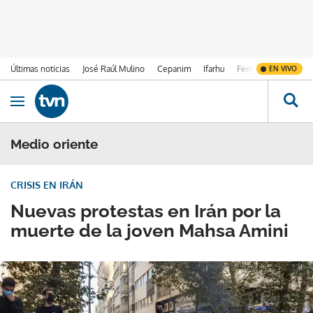
Últimas noticias
José Raúl Mulino
Cepanim
Ifarhu
Fenómeno de El Ni
EN VIVO
Ir al contenido
Obrir navegació
Medio oriente
CRISIS EN IRÁN
Nuevas protestas en Irán por la
muerte de la joven Mahsa Amini