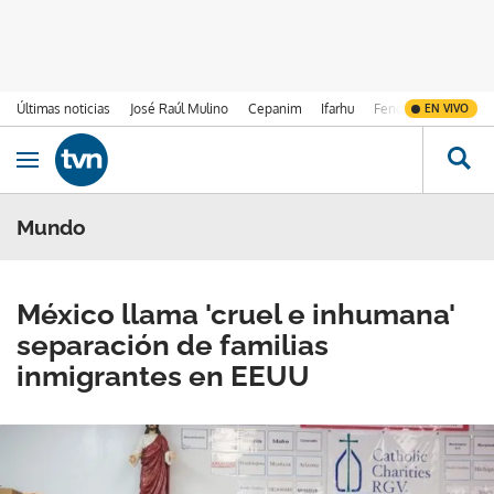
Últimas noticias
José Raúl Mulino
Cepanim
Ifarhu
Fenómeno de El Ni
EN VIVO
Ir al contenido
Obrir navegació
Mundo
México llama 'cruel e inhumana'
separación de familias
inmigrantes en EEUU