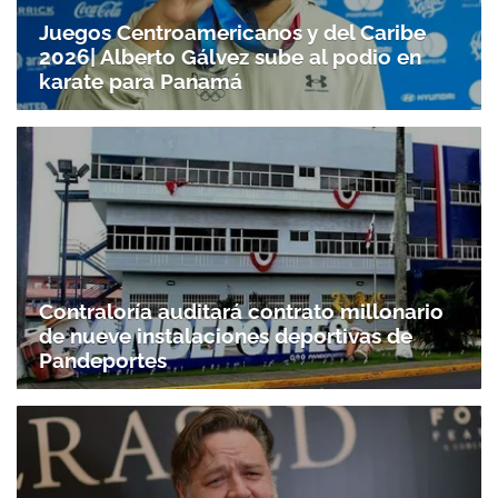
Juegos Centroamericanos y del Caribe
2026| Alberto Gálvez sube al podio en
karate para Panamá
Gracias por suscribirte a nuestro boletín.
Contraloría auditará contrato millonario
de nueve instalaciones deportivas de
ACEPTAR
Pandeportes