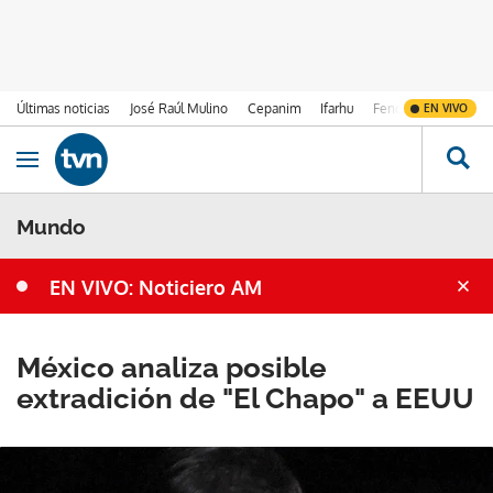
Últimas noticias
José Raúl Mulino
Cepanim
Ifarhu
Fenómeno de El Ni
EN VIVO
Ir al contenido
Obrir navegació
Mundo
EN VIVO: Noticiero AM
México analiza posible
extradición de "El Chapo" a EEUU