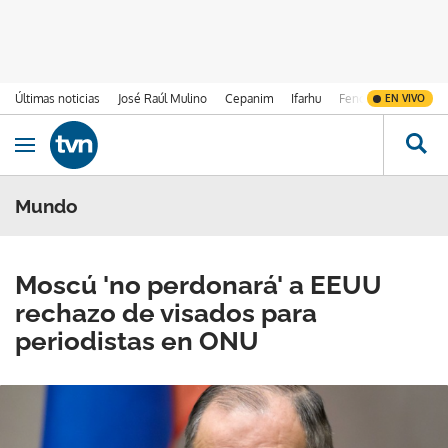
Últimas noticias
José Raúl Mulino
Cepanim
Ifarhu
Fenómeno de El Ni
EN VIVO
Ir al contenido
Obrir navegació
Mundo
Moscú 'no perdonará' a EEUU
rechazo de visados para
periodistas en ONU