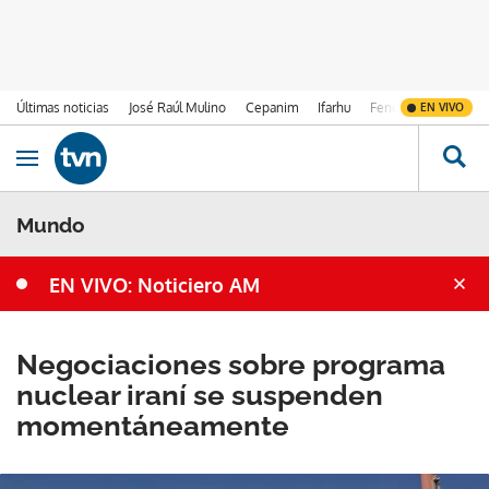
Últimas noticias
José Raúl Mulino
Cepanim
Ifarhu
Fenómeno de El Ni
EN VIVO
Ir al contenido
Obrir navegació
Mundo
EN VIVO: Noticiero AM
Negociaciones sobre programa
nuclear iraní se suspenden
momentáneamente