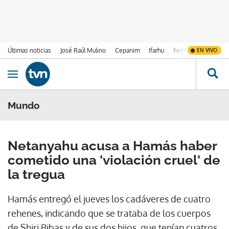
Últimas noticias
José Raúl Mulino
Cepanim
Ifarhu
Fenómeno de El Ni
EN VIVO
Ir al contenido
Obrir navegació
Mundo
Netanyahu acusa a Hamás haber
cometido una 'violación cruel' de
la tregua
Hamás entregó el jueves los cadáveres de cuatro
rehenes, indicando que se trataba de los cuerpos
de Shiri Bibas y de sus dos hijos, que tenían cuatros