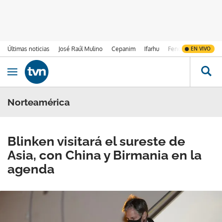
Últimas noticias
José Raúl Mulino
Cepanim
Ifarhu
Fenómeno de El Ni
EN VIVO
Ir al contenido
Obrir navegació
Norteamérica
Blinken visitará el sureste de
Asia, con China y Birmania en la
agenda