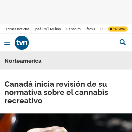
Últimas noticias
José Raúl Mulino
Cepanim
Ifarhu
Fenómeno de El Ni
EN VIVO
Ir al contenido
Obrir navegació
Norteamérica
Canadá inicia revisión de su
normativa sobre el cannabis
recreativo