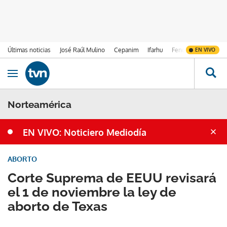
Últimas noticias
José Raúl Mulino
Cepanim
Ifarhu
Fenómeno de El Ni
EN VIVO
Ir al contenido
Obrir navegació
Norteamérica
EN VIVO: Noticiero Mediodía
ABORTO
Corte Suprema de EEUU revisará
el 1 de noviembre la ley de
aborto de Texas