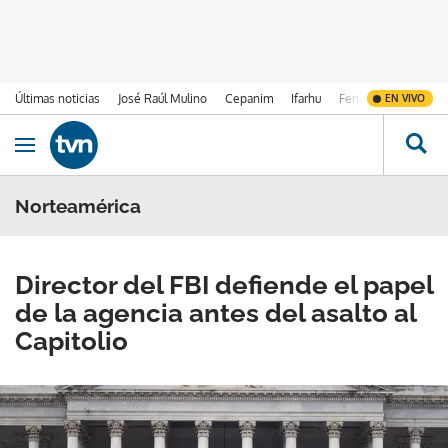
Últimas noticias
José Raúl Mulino
Cepanim
Ifarhu
Fenómeno de El Ni
EN VIVO
Ir al contenido
Obrir navegació
Norteamérica
Director del FBI defiende el papel
de la agencia antes del asalto al
Capitolio