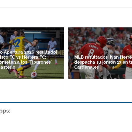
o Apertura 2026 resultado|
isco FC vs Herrera FC:
MLB resultados| Iván Herre
someten a los 'Tiburones'
despacha su jonrón 13 en t
asterio
Cardenales
pps: