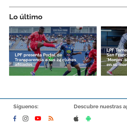
Lo último
LPF Torne
LPF presenta Portal de
San Franc
Transparencia a sus 24 clubes
'Monjes' 
afiliados
en su mon
Síguenos:
Descubre nuestras a