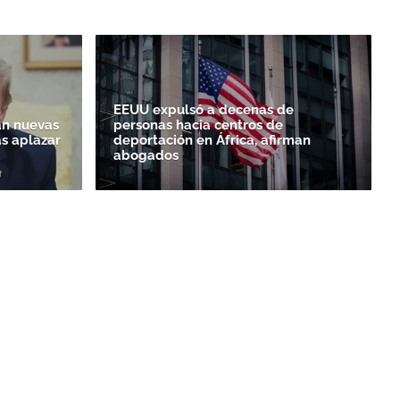
EEUU expulsó a decenas de
n nuevas
personas hacia centros de
as aplazar
deportación en África, afirman
abogados