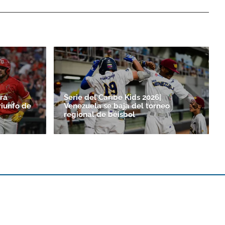
ra
Serie del Caribe Kids 2026|
riunfo de
Venezuela se baja del torneo
regional de béisbol