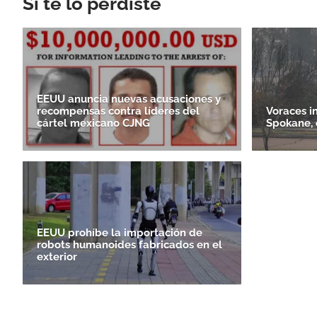
Si te lo perdiste
EEUU anuncia nuevas acusaciones y
recompensas contra líderes del
Voraces i
cártel mexicano CJNG
Spokane, 
EEUU prohíbe la importación de
robots humanoides fabricados en el
exterior