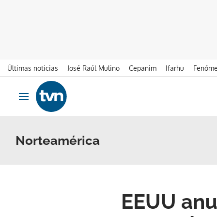
Últimas noticias
José Raúl Mulino
Cepanim
Ifarhu
Fenóme
Ir al contenido
Obrir navegació
Norteamérica
EEUU anun