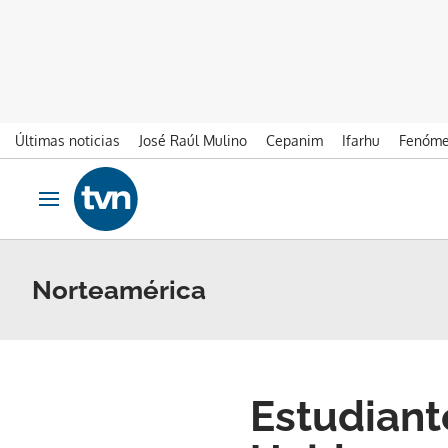
Últimas noticias
José Raúl Mulino
Cepanim
Ifarhu
Fenóme
Ir al contenido
Obrir navegació
Norteamérica
Estudiant