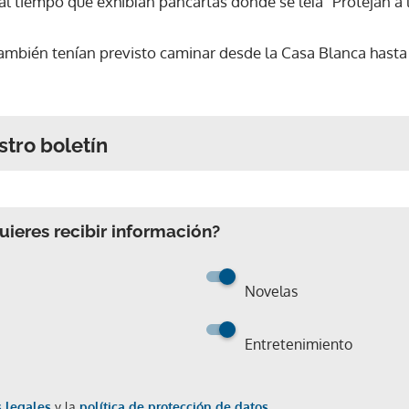
 al tiempo que exhibían pancartas donde se leía "Protejan a 
ambién tenían previsto caminar desde la Casa Blanca hasta e
stro boletín
ieres recibir información?
Novelas
Entretenimiento
 legales
y la
política de protección de datos.