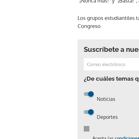
"¡Nunca más!" y "¡Basta!",
Los grupos estudiantiles t
Congreso.
Suscríbete a nue
¿De cuáles temas qu
Noticias
Deportes
Acepta las
condiciones