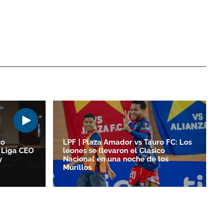
co
LPF | Plaza Amador vs Tauro FC: Los
 Liga CEO
leones se llevaron el Clásico
y
Nacional en una noche de los
Murillos