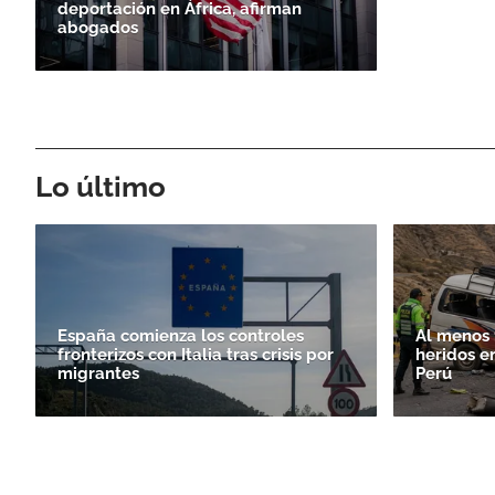
deportación en África, afirman
abogados
Lo último
España comienza los controles
Al menos 
fronterizos con Italia tras crisis por
heridos e
migrantes
Perú