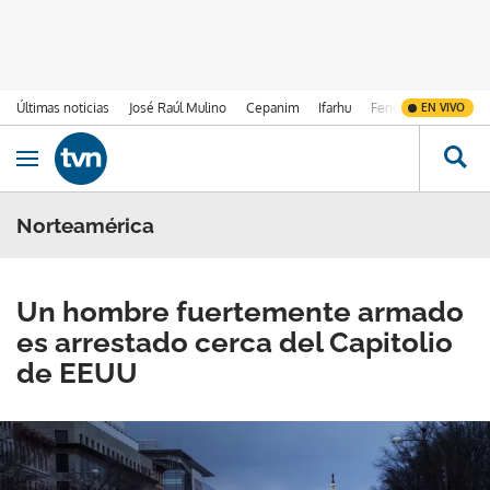
Últimas noticias
José Raúl Mulino
Cepanim
Ifarhu
Fenómeno de El Ni
EN VIVO
Ir al contenido
Obrir navegació
Norteamérica
Un hombre fuertemente armado
es arrestado cerca del Capitolio
de EEUU