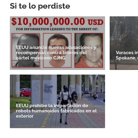
Si te lo perdiste
EEUU anuncia nuevas acusaciones y
recompensas contra líderes del
Voraces i
cártel mexicano CJNG
Spokane, 
EEUU prohíbe la importación de
robots humanoides fabricados en el
exterior