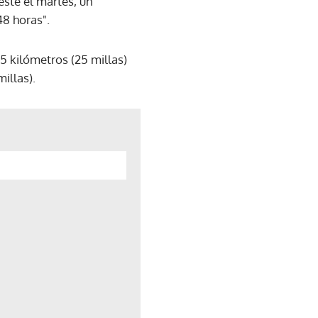
este el martes, un
8 horas".
5 kilómetros (25 millas)
illas).