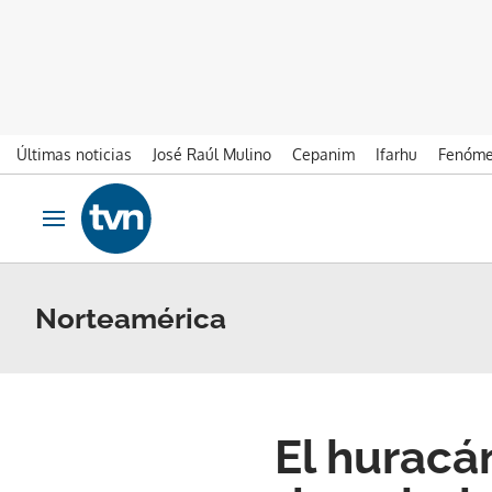
Últimas noticias
José Raúl Mulino
Cepanim
Ifarhu
Fenóme
Ir al contenido
Obrir navegació
Norteamérica
El huracá