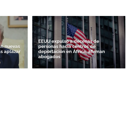
EEUU expulsó a decenas de
n nuevas
personas hacia centros de
as aplazar
deportación en África, afirman
abogados