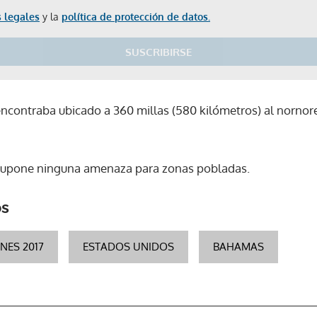
 legales
y la
política de protección de datos.
SUSCRIBIRSE
encontraba ubicado a 360 millas (580 kilómetros) al nornore
supone ninguna amenaza para zonas pobladas.
os
ES 2017
ESTADOS UNIDOS
BAHAMAS
Gracias por suscribirte a nuestro boletín.