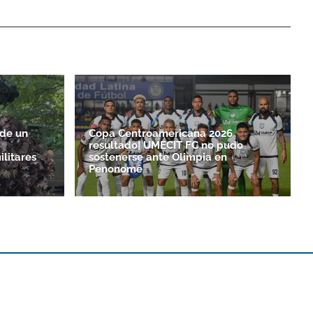
 de un
Copa Centroamericana 2026
resultado| UMECIT FC no pudo
ilitares
sostenerse ante Olimpia en
Penonomé