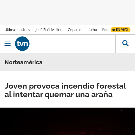
Últimas noticias
José Raúl Mulino
Cepanim
Ifarhu
Fenómeno de El Ni
EN VIVO
Ir al contenido
Obrir navegació
Norteamérica
Joven provoca incendio forestal
al intentar quemar una araña