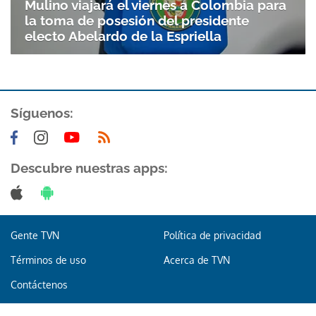
Mulino viajará el viernes a Colombia para
la toma de posesión del presidente
electo Abelardo de la Espriella
Síguenos:
Gracias por suscribirte a nuestro boletín.
Descubre nuestras apps:
ACEPTAR
Gente TVN
Política de privacidad
Términos de uso
Acerca de TVN
Contáctenos