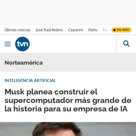
Últimas noticias
José Raúl Mulino
Cepanim
Ifarhu
Fenómeno de El Ni
EN VIVO
Ir al contenido
Obrir navegació
Norteamérica
INTELIGENCIA ARTIFICIAL
Musk planea construir el
supercomputador más grande de
la historia para su empresa de IA