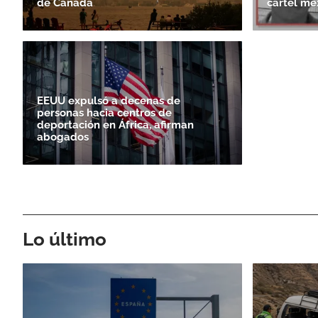
de Canadá
cártel me
EEUU expulsó a decenas de
personas hacia centros de
deportación en África, afirman
abogados
Lo último