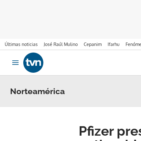
Últimas noticias
José Raúl Mulino
Cepanim
Ifarhu
Fenóme
Ir al contenido
Obrir navegació
Norteamérica
Pfizer pre