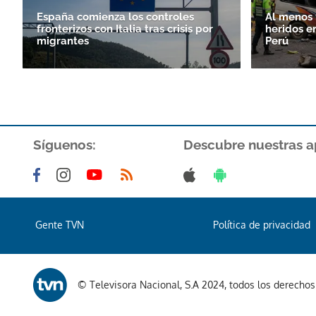
España comienza los controles
Al menos 
fronterizos con Italia tras crisis por
heridos e
migrantes
Perú
Síguenos:
Descubre nuestras a
Gente TVN
Política de privacidad
© Televisora Nacional, S.A 2024, todos los derecho