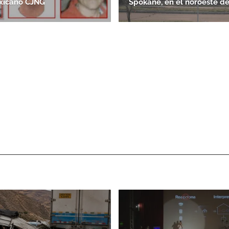
xicano CJNG
Spokane, en el noroeste d