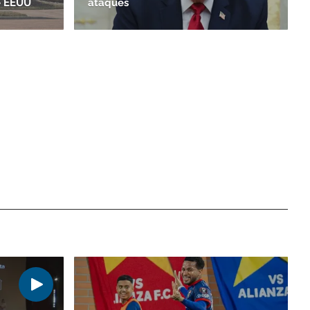
e EEUU
ataques