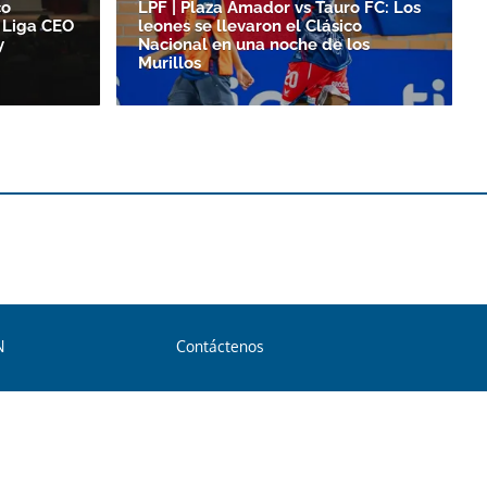
co
LPF | Plaza Amador vs Tauro FC: Los
 Liga CEO
leones se llevaron el Clásico
y
Nacional en una noche de los
Murillos
N
Contáctenos