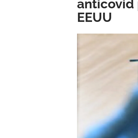
anticovid
EEUU