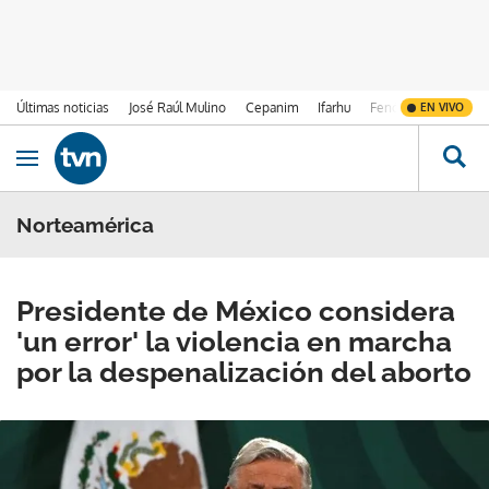
Últimas noticias
José Raúl Mulino
Cepanim
Ifarhu
Fenómeno de El Ni
EN VIVO
Ir al contenido
Obrir navegació
Norteamérica
Presidente de México considera
'un error' la violencia en marcha
por la despenalización del aborto