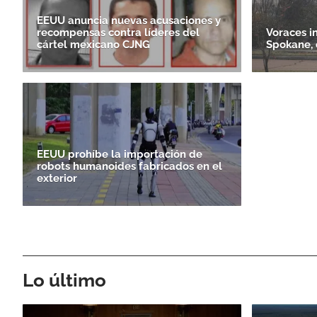
EEUU anuncia nuevas acusaciones y
recompensas contra líderes del
Voraces i
cártel mexicano CJNG
Spokane, 
EEUU prohíbe la importación de
robots humanoides fabricados en el
exterior
Lo último