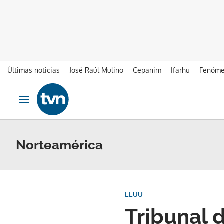
Últimas noticias
José Raúl Mulino
Cepanim
Ifarhu
Fenóme
Ir al contenido
Obrir navegació
Norteamérica
EEUU
Tribunal 