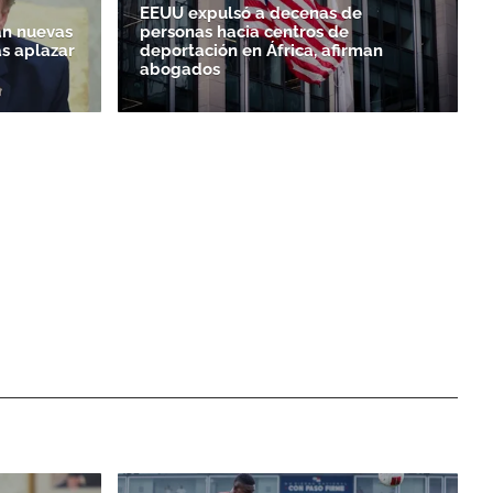
EEUU expulsó a decenas de
n nuevas
personas hacia centros de
as aplazar
deportación en África, afirman
abogados