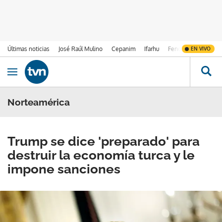
Últimas noticias
José Raúl Mulino
Cepanim
Ifarhu
Fenómeno de El Ni
EN VIVO
Ir al contenido
Obrir navegació
Norteamérica
Trump se dice 'preparado' para
destruir la economía turca y le
impone sanciones