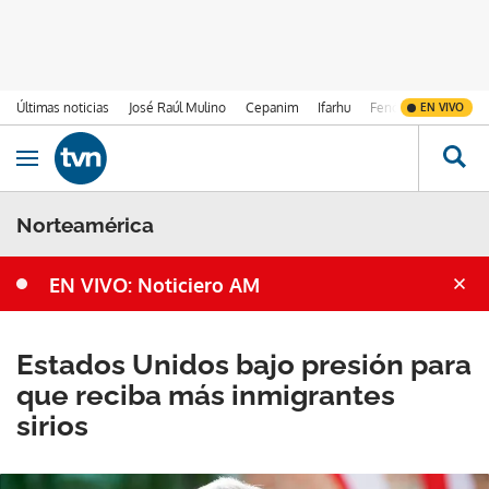
Últimas noticias
José Raúl Mulino
Cepanim
Ifarhu
Fenómeno de El Ni
EN VIVO
Ir al contenido
Obrir navegació
Norteamérica
EN VIVO: Noticiero AM
Estados Unidos bajo presión para
que reciba más inmigrantes
sirios