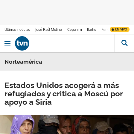
Últimas noticias
José Raúl Mulino
Cepanim
Ifarhu
Fenómeno de El Ni
EN VIVO
Ir al contenido
Obrir navegació
Norteamérica
Estados Unidos acogerá a más
refugiados y critica a Moscú por
apoyo a Siria