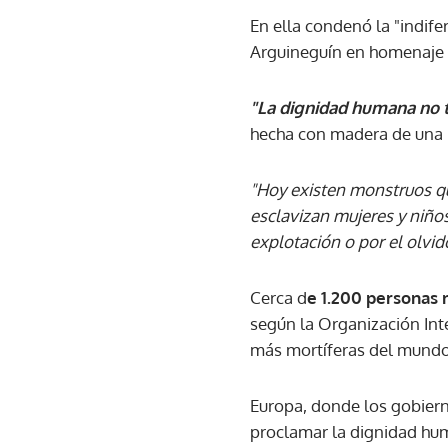
En ella condenó la "indife
Arguineguín en homenaje a 
"La dignidad humana no 
hecha con madera de una 
"Hoy existen monstruos qu
esclavizan mujeres y niño
explotación o por el olvid
Cerca d
e 1.200 personas 
según la Organización Inte
más mortíferas del mundo
Europa, donde los gobiern
proclamar la dignidad hum