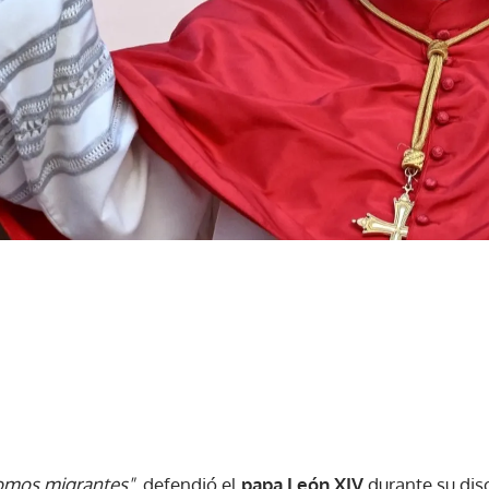
omos migrantes",
defendió el
papa León XIV
durante su dis