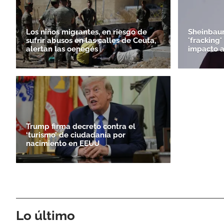
Los niños migrantes, en riesgo de
Sheinbaum
sufrir abusos en las calles de Ceuta,
'fracking
alertan las oenegés
impacto 
Trump firma decreto contra el
‘turismo’ de ciudadanía por
nacimiento en EEUU
Lo último