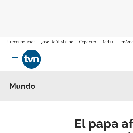
Últimas noticias
José Raúl Mulino
Cepanim
Ifarhu
Fenóme
Ir al contenido
Obrir navegació
Mundo
El papa a