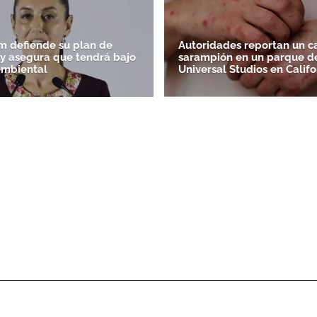
 defiende su plan de
Autoridades reportan un c
' y asegura que tendrá bajo
sarampión en un parque d
ambiental
Universal Studios en Califo