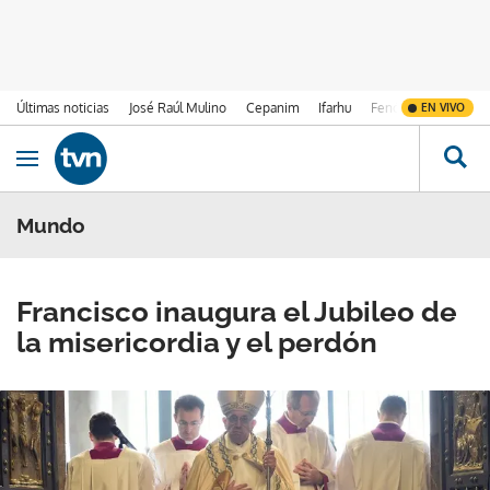
Últimas noticias
José Raúl Mulino
Cepanim
Ifarhu
Fenómeno de El Ni
EN VIVO
Ir al contenido
Obrir navegació
Mundo
Francisco inaugura el Jubileo de
la misericordia y el perdón