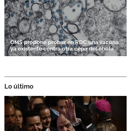
OMS propone probar en RDC una vacuna
ya existente contra otra cepa del ébola
Gracias por suscribirte a nuestro boletín.
ACEPTAR
Lo último