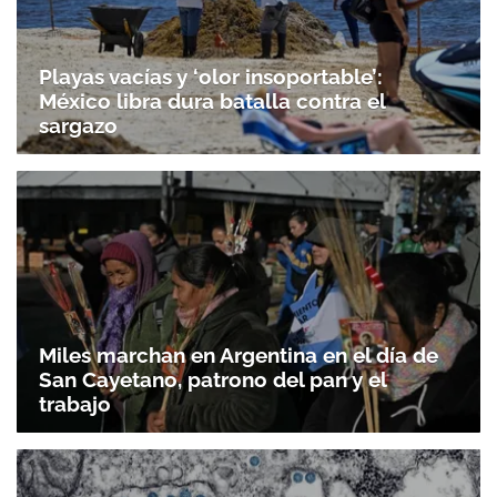
Playas vacías y ‘olor insoportable’:
México libra dura batalla contra el
sargazo
Miles marchan en Argentina en el día de
San Cayetano, patrono del pan y el
trabajo