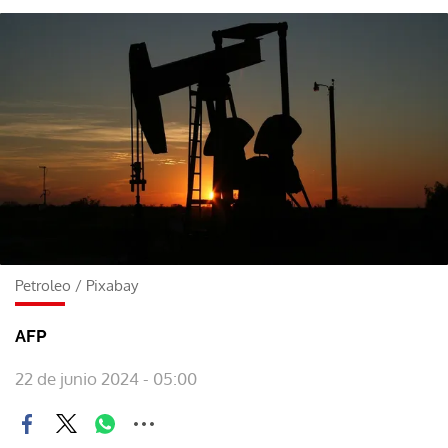
Petroleo
/
Pixabay
AFP
22 de junio 2024 - 05:00