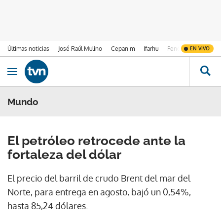
Últimas noticias
José Raúl Mulino
Cepanim
Ifarhu
Fenómeno de El Ni
EN VIVO
Ir al contenido
Obrir navegació
Mundo
El petróleo retrocede ante la
fortaleza del dólar
El precio del barril de crudo Brent del mar del
Norte, para entrega en agosto, bajó un 0,54%,
hasta 85,24 dólares.