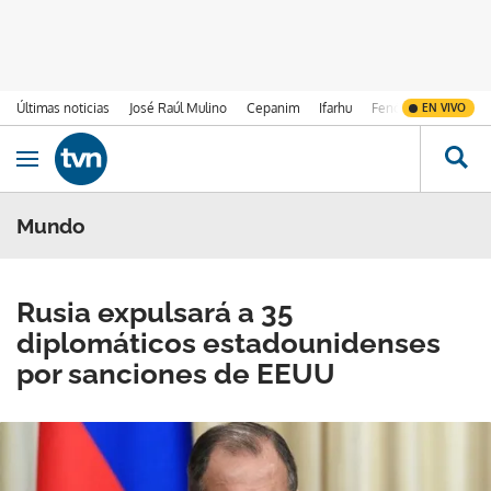
Últimas noticias
José Raúl Mulino
Cepanim
Ifarhu
Fenómeno de El Ni
EN VIVO
Ir al contenido
Obrir navegació
Mundo
Rusia expulsará a 35
diplomáticos estadounidenses
por sanciones de EEUU