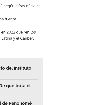
o
", según cifras oficiales.
ma fuente.
 en 2022 que "en los
atina y el Caribe",
o del Instituto
e qué trata el
val de Penonomé