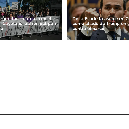
argentinos marchan en el
De la Espriella asume en 
n Cayetano, patrón del pan
como aliado de Trump en 
jo
contra el narco