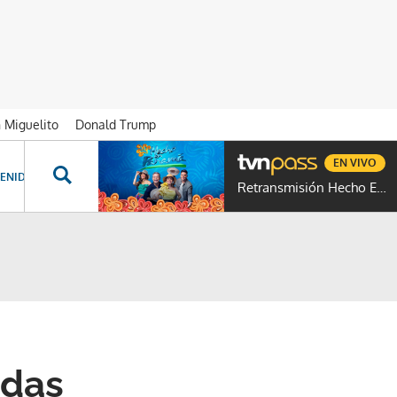
n Miguelito
Donald Trump
EN VIVO
ENIDOS ESPECIALES
NOVELAS
PROGRAMAS
GENTE TVN
PROG
Retransmisión Hecho En Panamá
idas