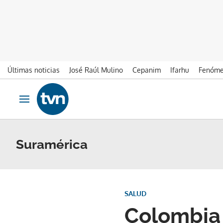
Últimas noticias
José Raúl Mulino
Cepanim
Ifarhu
Fenóme
Ir al contenido
Obrir navegació
Suramérica
SALUD
Colombia 