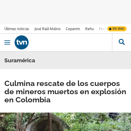
Últimas noticias
José Raúl Mulino
Cepanim
Ifarhu
Fenómeno de El Ni
EN VIVO
Ir al contenido
Obrir navegació
Suramérica
Culmina rescate de los cuerpos
de mineros muertos en explosión
en Colombia