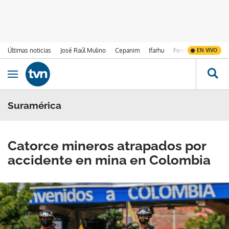
Últimas noticias
José Raúl Mulino
Cepanim
Ifarhu
Fenómeno de El Ni
EN VIVO
Ir al contenido
Obrir navegació
Suramérica
Catorce mineros atrapados por
accidente en mina en Colombia