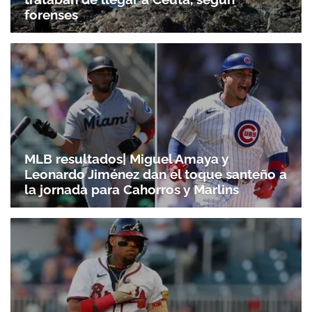
forenses
MLB resultados| Miguel Amaya y
Leonardo Jiménez dan el toque santeño a
la jornada para Cahorros y Marlins