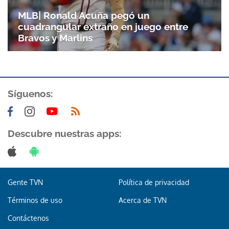
MLB| Ronald Acuña pegó un
cuadrangular extraño en juego entre
Bravos y Marlins
Síguenos:
Gracias por suscribirte a nuestro boletín.
Descubre nuestras apps:
ACEPTAR
Gente TVN
Política de privacidad
Términos de uso
Acerca de TVN
Contáctenos