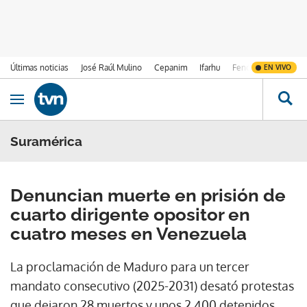
Últimas noticias
José Raúl Mulino
Cepanim
Ifarhu
Fenómeno de El Ni
EN VIVO
Ir al contenido
Obrir navegació
Suramérica
Denuncian muerte en prisión de
cuarto dirigente opositor en
cuatro meses en Venezuela
La proclamación de Maduro para un tercer
mandato consecutivo (2025-2031) desató protestas
que dejaron 28 muertos y unos 2.400 detenidos.