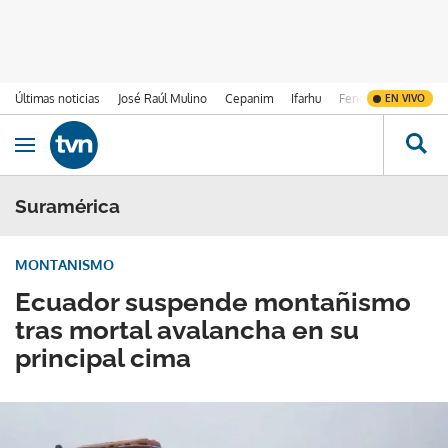
Últimas noticias
José Raúl Mulino
Cepanim
Ifarhu
Fenómeno de El Ni
EN VIVO
Ir al contenido
Obrir navegació
Suramérica
MONTANISMO
Ecuador suspende montañismo
tras mortal avalancha en su
principal cima