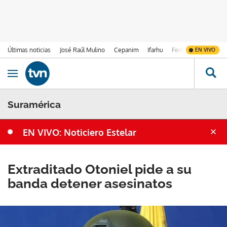
Últimas noticias
José Raúl Mulino
Cepanim
Ifarhu
Fenómeno de El Ni
EN VIVO
Ir al contenido
Obrir navegació
Suramérica
EN VIVO: Noticiero Estelar
Extraditado Otoniel pide a su
banda detener asesinatos