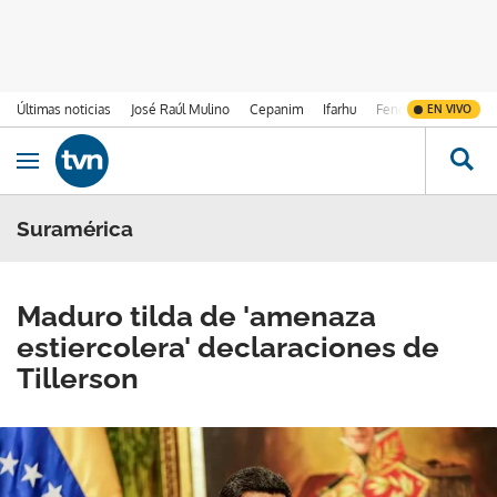
Últimas noticias
José Raúl Mulino
Cepanim
Ifarhu
Fenómeno de El Ni
EN VIVO
Ir al contenido
Obrir navegació
Suramérica
Maduro tilda de 'amenaza
estiercolera' declaraciones de
Tillerson