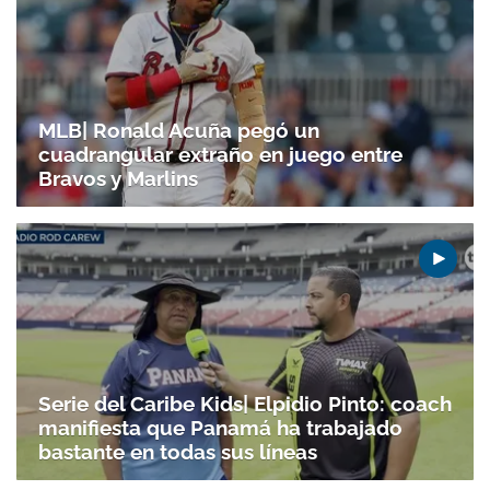
MLB| Ronald Acuña pegó un
cuadrangular extraño en juego entre
Bravos y Marlins
Gracias por suscribirte a nuestro boletín.
ACEPTAR
Serie del Caribe Kids| Elpidio Pinto: coach
manifiesta que Panamá ha trabajado
bastante en todas sus líneas