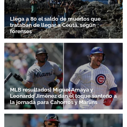
Llega a 80 el saldo de muertos que
trataban de llegar a Ceuta, según
forenses
MLB resultados| Miguel Amaya y
Leonardo Jiménez dan el toque santeño a
la jornada para Cahorros y Marlins