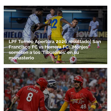
LPF Torneo Apertura 2026 resultado| San
Francisco FC vs Herrera FC: 'Monjes'
someten a los 'Tiburones' en su
monasterio
Gracias por suscribirte a nuestro boletín.
ACEPTAR