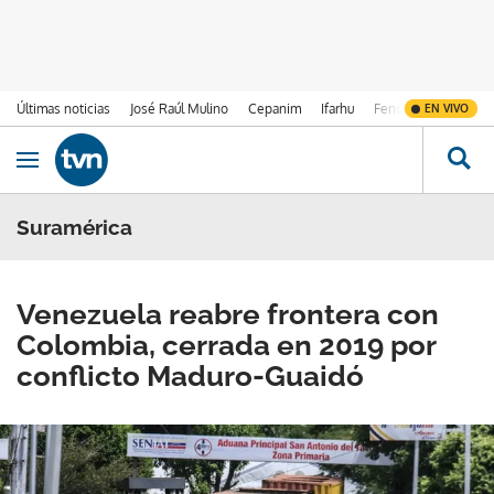
Últimas noticias
José Raúl Mulino
Cepanim
Ifarhu
Fenómeno de El Ni
EN VIVO
Ir al contenido
Obrir navegació
Suramérica
Venezuela reabre frontera con
Colombia, cerrada en 2019 por
conflicto Maduro-Guaidó