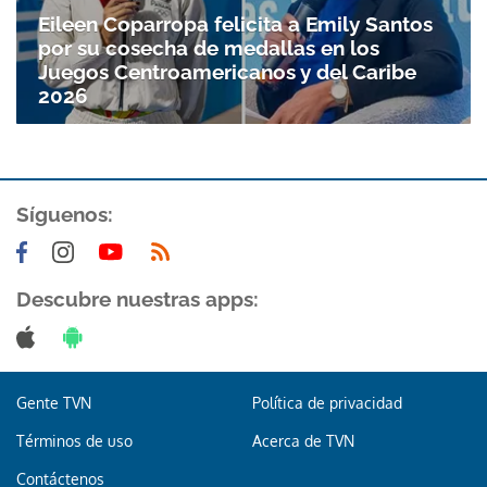
Eileen Coparropa felicita a Emily Santos
por su cosecha de medallas en los
Juegos Centroamericanos y del Caribe
2026
Síguenos:
Descubre nuestras apps:
Gente TVN
Política de privacidad
Términos de uso
Acerca de TVN
Contáctenos