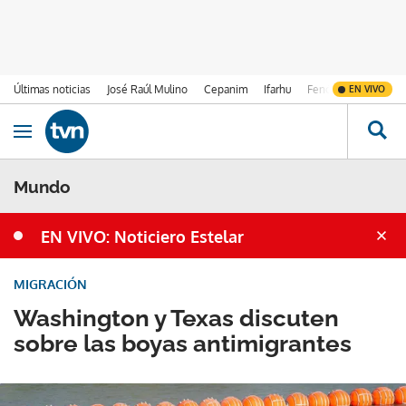
Últimas noticias
José Raúl Mulino
Cepanim
Ifarhu
Fenómeno de El Ni
EN VIVO
Ir al contenido
Obrir navegació
Mundo
EN VIVO: Noticiero Estelar
MIGRACIÓN
Washington y Texas discuten
sobre las boyas antimigrantes