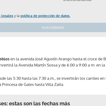
 legales
y la
política de protección de datos.
SUSCRIBIRSE
eblos
en la avenida José Agustín Arango hasta el cruce de 
nvertirá la Avenida Martín Sossa y de 6:00 a 9:00 a m. en l
e las 5:30 hasta las 7:30 a.m., se invertirán los carriles en
 Princesa de Gales hasta Villa Zaita.
ses: estas son las fechas más
Gracias por suscribirte a nuestro boletín.