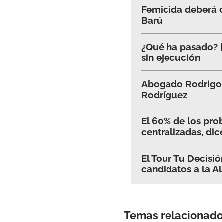
Femicida deberá c
Barú
¿Qué ha pasado? |
sin ejecución
Abogado Rodrigo N
Rodríguez
El 60% de los pro
centralizadas, di
El Tour Tu Decisi
candidatos a la A
Temas relacionad