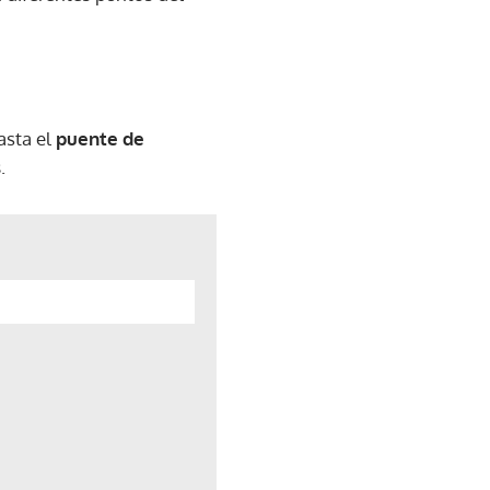
asta el
puente de
s
.