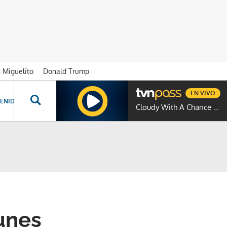
n Miguelito
Donald Trump
EN VIVO
ENIDOS ESPECIALES
NOVELAS
PROGRAMAS
GENTE TVN
PROG
Cloudy With A Chance Of Meatballs
lunes