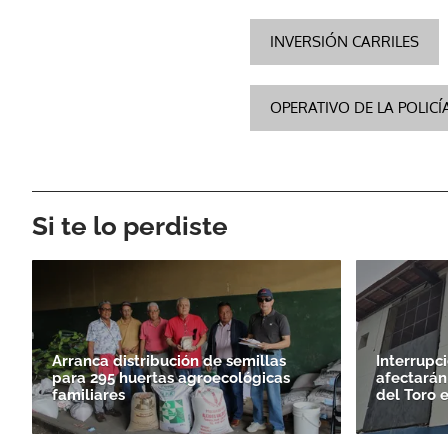
INVERSIÓN CARRILES
OPERATIVO DE LA POLIC
Si te lo perdiste
Arranca distribución de semillas
Interrupc
para 295 huertas agroecológicas
afectarán
familiares
del Toro 