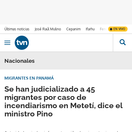
Últimas noticias
José Raúl Mulino
Cepanim
Ifarhu
Fenómeno de El Ni
EN VIVO
Ir al contenido
Obrir navegació
Nacionales
MIGRANTES EN PANAMÁ
Se han judicializado a 45
migrantes por caso de
incendiarismo en Metetí, dice el
ministro Pino