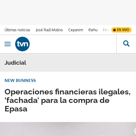
Últimas noticias
José Raúl Mulino
Cepanim
Ifarhu
Fenómeno de El Ni
EN VIVO
Ir al contenido
Obrir navegació
Judicial
NEW BUSINESS
Operaciones financieras ilegales,
'fachada' para la compra de
Epasa