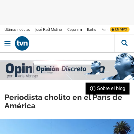
Últimas noticias
José Raúl Mulino
Cepanim
Ifarhu
Fenómeno de El Ni
EN VIVO
Ir al contenido
Obrir navegació
Sobre el blog
Periodista cholito en el París de
América