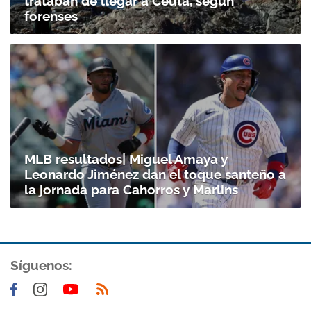
trataban de llegar a Ceuta, según
forenses
MLB resultados| Miguel Amaya y
Leonardo Jiménez dan el toque santeño a
la jornada para Cahorros y Marlins
Síguenos: