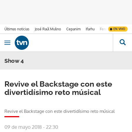
Últimas noticias
José Raúl Mulino
Cepanim
Ifarhu
Fenómeno de El Ni
EN VIVO
Ir al contenido
Obrir navegació
Show 4
Revive el Backstage con este
divertidísimo reto músical
Revive el Backstage con este divertidísimo reto músical
09 de mayo 2018 - 22:30