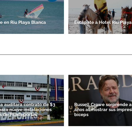
 en Riu Playa Blanca
Escápate a Hotel Riu Playa
ía auditará contrato de $3
Russell Crowe sorprende a 
para nueve instalaciones
años al mostrar sus impres
s de Pandeportes
bíceps