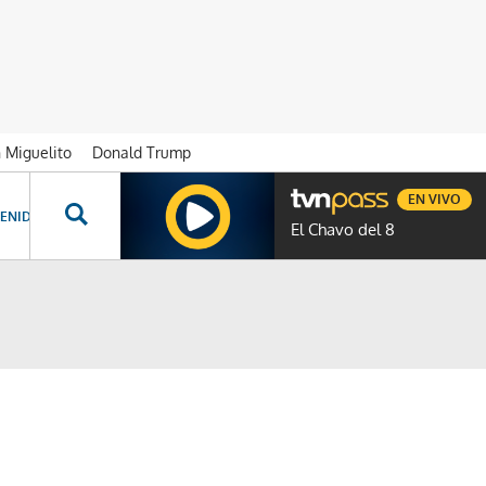
n Miguelito
Donald Trump
EN VIVO
ENIDOS ESPECIALES
NOVELAS
PROGRAMAS
GENTE TVN
PROG
El Chavo del 8