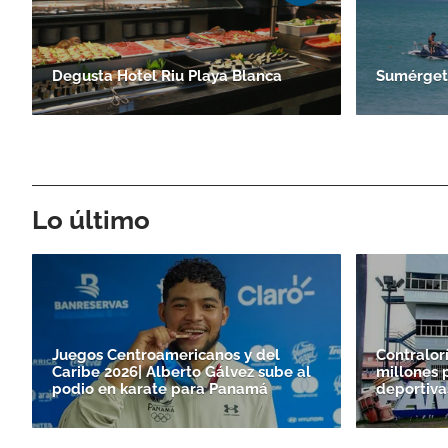
Degusta Hotel Riu Playa Blanca
Sumérgete
Lo último
Juegos Centroamericanos y del
Contralor
Caribe 2026| Alberto Gálvez sube al
millones 
podio en karate para Panamá
deportiva