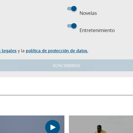
Novelas
Entretenimiento
Gracias por suscribirte a nuestro boletín.
 legales
y la
política de protección de datos.
SUSCRIBIRSE
ACEPTAR