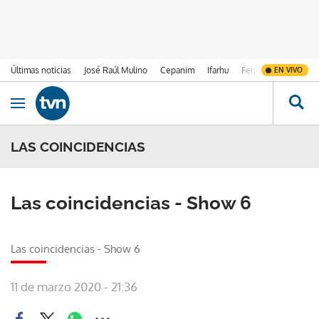
Últimas noticias
José Raúl Mulino
Cepanim
Ifarhu
Fenómeno de El Ni
EN VIVO
Ir al contenido
Obrir navegació
LAS COINCIDENCIAS
Las coincidencias - Show 6
Las coincidencias - Show 6
11 de marzo 2020 - 21:36