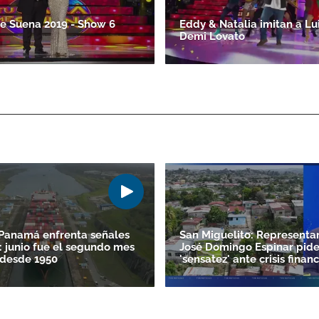
e Suena 2019 - Show 6
Eddy & Natalia imitan a Lui
Demi Lovato
Panamá enfrenta señales
San Miguelito: Representa
: junio fue el segundo mes
José Domingo Espinar pid
 desde 1950
'sensatez' ante crisis finan