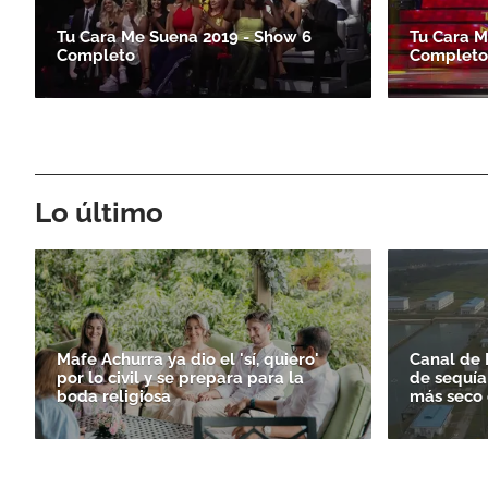
Tu Cara Me Suena 2019 - Show 6
Tu Cara M
Completo
Completo
Lo último
Mafe Achurra ya dio el 'sí, quiero'
Canal de 
por lo civil y se prepara para la
de sequía
boda religiosa
más seco