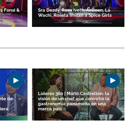
s Fonsi &
Sra Dezdy, Rosa Iveth, Aelleen, La
Wachi, Roseta imitan a Spice Girls
Líderes 360 | Mario Castrellón: la
nte de
visión de un chef que convirtió la
e
gastronomía panameña en una
ciera
marca país