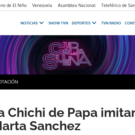
no de El Niño
Venezuela
Asamblea Nacional
Teleférico de Sa
NOTICIAS
SHOW TVN
DEPORTES
TVN RADIO
CONT
OTACIÓN
a Chichi de Papa imita
Marta Sanchez