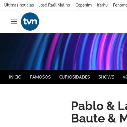
Últimas noticias
José Raúl Mulino
Cepanim
Ifarhu
Fenóme
Ir al contenido
Obrir navegació
INICIO
FAMOSOS
CURIOSIDADES
SHOWS
V
Pablo & L
Baute & 