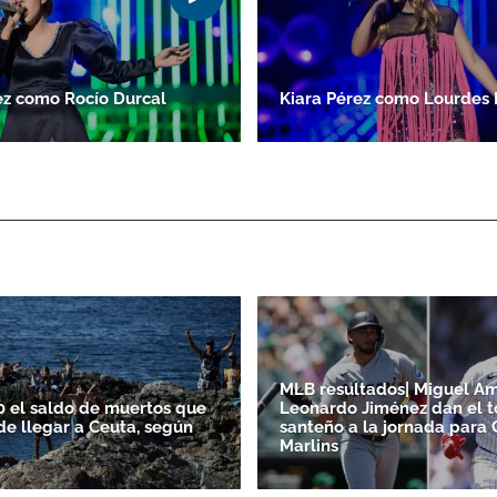
ez como Rocío Durcal
Kiara Pérez como Lourdes 
MLB resultados| Miguel A
0 el saldo de muertos que
Leonardo Jiménez dan el 
de llegar a Ceuta, según
santeño a la jornada para 
Marlins