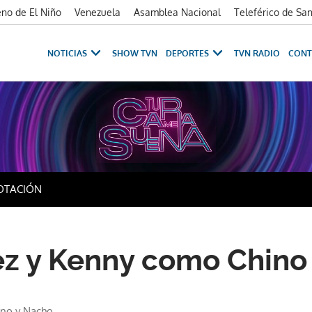
no de El Niño
Venezuela
Asamblea Nacional
Teleférico de Sa
NOTICIAS
SHOW TVN
DEPORTES
TVN RADIO
CONT
OTACIÓN
ez y Kenny como Chino
ino y Nacho