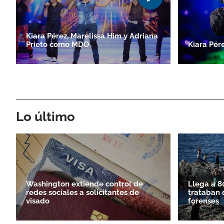
Kiara Pérez, Marelissa Him y Adriana
Prieto como MDO
Kiara Pér
Lo último
Washington extiende control de
Llega a 8
redes sociales a solicitantes de
trataban 
visado
forenses