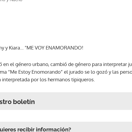
8
ny y Kiara... "ME VOY ENAMORANDO!
ó en el género urbano, cambió de género para interpretar j
ema “Me Estoy Enomorando” el jurado se lo gozó y las perso
n interpretada por los hermanos tipiqueros.
stro boletín
ieres recibir información?