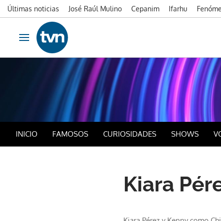
Últimas noticias
José Raúl Mulino
Cepanim
Ifarhu
Fenóme
Ir al contenido
Obrir navegació
INICIO
FAMOSOS
CURIOSIDADES
SHOWS
V
Kiara Pér
Kiara Pérez y Kenny como Ch