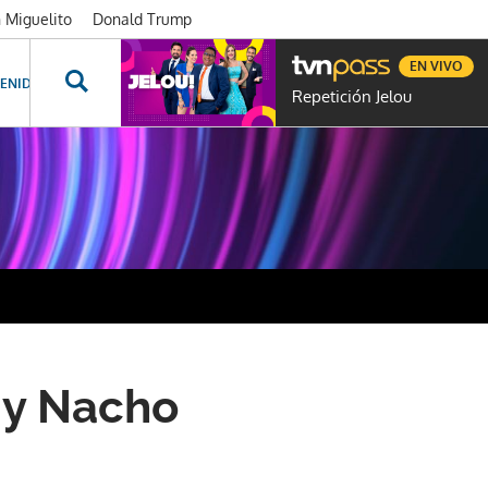
n Miguelito
Donald Trump
EN VIVO
ENIDOS ESPECIALES
NOVELAS
PROGRAMAS
GENTE TVN
PROG
Repetición Jelou
 y Nacho