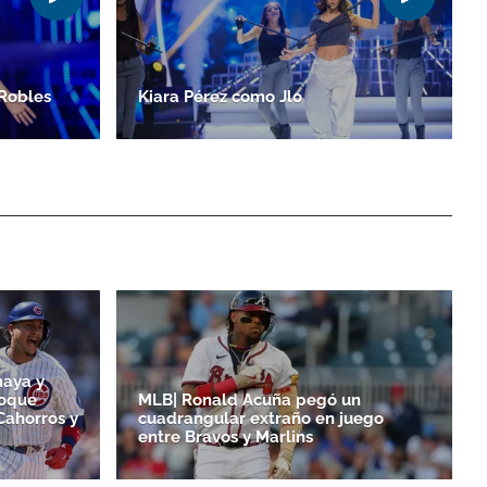
Robles
Kiara Pérez como Jlo
maya y
toque
MLB| Ronald Acuña pegó un
Cahorros y
cuadrangular extraño en juego
entre Bravos y Marlins